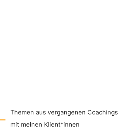
Sie möchten akute Probleme oder Lebenskrisen
meistern und neue Perspektiven für Ihre Zukunft
entwickeln.
weiterlesen >>
Coaching für Hochsensible
Themen aus vergangenen Coachings
mit meinen Klient*innen